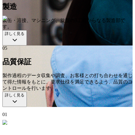
製造
製缶・溶接、マシニング、旋盤の3工程からなる製造部で
す。
詳しく見る
05
品質保証
製作過程のデータ収集や調査、お客様との打ち合わせを通じ
て得た情報をもとに、要求仕様を満足できるよう、品質のコ
ントロールを行います。
詳しく見る
01