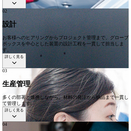
02
設計
お客様へのヒアリングからプロジェクト管理まで、グローブ
ボックスを中心とした装置の設計工程を一貫して担当しま
す。
詳しく見る
03
生産管理
多くの部署と連携しながら、材料の発注から納品まで一貫し
て管理します。
詳しく見る
04