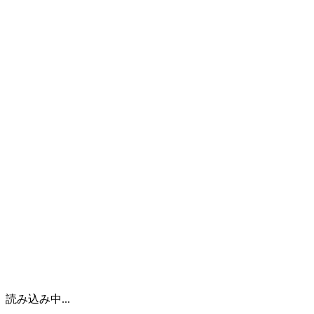
企業情報
実例紹介
ヨシダの技術
設計
製缶・溶接
機械加工
研究開発
工場と品質への取り組み
工場設備
品質保証
新着情報
採用情報
日本語
読み込み中...