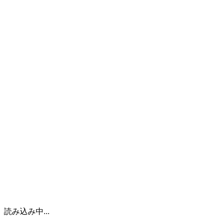
企業情報
実例紹介
ヨシダの技術
設計
製缶・溶接
機械加工
研究開発
工場と品質への取り組み
工場設備
品質保証
新着情報
採用情報
日本語
読み込み中...