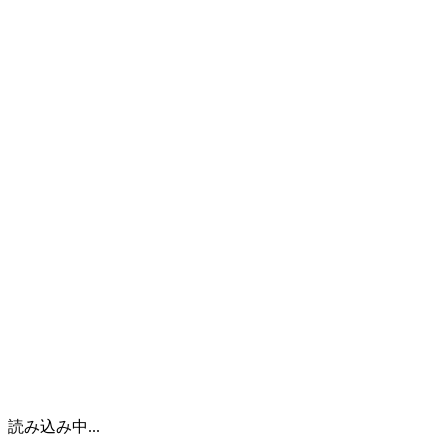
企業情報
実例紹介
ヨシダの技術
設計
製缶・溶接
機械加工
研究開発
工場と品質への取り組み
工場設備
品質保証
新着情報
採用情報
日本語
読み込み中...