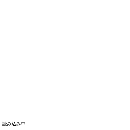
企業情報
実例紹介
ヨシダの技術
設計
製缶・溶接
機械加工
研究開発
工場と品質への取り組み
工場設備
品質保証
新着情報
採用情報
日本語
読み込み中...