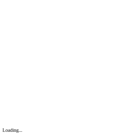
企業情報
実例紹介
ヨシダの技術
設計
製缶・溶接
機械加工
研究開発
工場と品質への取り組み
工場設備
品質保証
新着情報
採用情報
日本語
Loading...